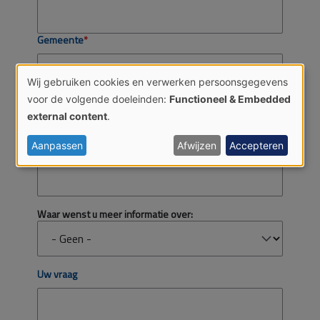
Gemeente
Wij gebruiken cookies en verwerken persoonsgegevens
Gebruik
E-mail
van
voor de volgende doeleinden:
Functioneel & Embedded
persoonsgegevens
en
external content
.
cookies
Aanpassen
Afwijzen
Accepteren
Tel/Gsm
Waar wenst u meer informatie over:
Waar
wenst u
meer
informatie
Uw vraag
over: